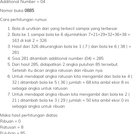
Additional Number = 04
Nomor buka
0885
Cara perhitungan rumus:
Bola di urutkan dari yang terkecil sampai yang terbesar.
Bola ke 1 sampai bola ke 6 dijumlahkan 7+21+29+32+36+38 =
163 di kali 2 = 326
Hasil dari 326 dikurangkan bola ke 1 ( 7 ) dan bola ke 6 ( 38 ) =
281
Sisa 281 ditambah additional number (04) = 285
Dari hasil 285, didapatkan 2 angka puluhan 85 tersebut.
Setelah itu dicari angka ratusan dan ribuan nya.
Untuk mendapat angka ratusan kita mengambil dari bola ke 4 (
32 ) ditambah bola ke 5 ( 36 ) jumlah = 68 kita ambil ekor 8 ini
sebagai angka untuk ratusan
Untuk mendapat angka ribuan kita mengambil dari bola ke 2 (
21 ) ditambah bola ke 3 ( 29 ) jumlah = 50 kita ambil ekor 0 ini
sebagai angka untuk ribuan
Maka hasil perhitungan diatas:
Ribuan = 0
Ratusan = 8
Puluhan = 85