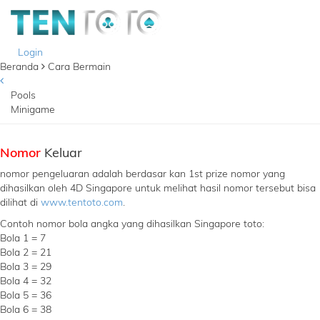
Login
Beranda
Cara Bermain
Pools
Minigame
Nomor
Keluar
nomor pengeluaran adalah berdasar kan 1st prize nomor yang
dihasilkan oleh 4D Singapore untuk melihat hasil nomor tersebut bisa
dilihat di
www.tentoto.com
.
Contoh nomor bola angka yang dihasilkan Singapore toto:
Bola 1 = 7
Bola 2 = 21
Bola 3 = 29
Bola 4 = 32
Bola 5 = 36
Bola 6 = 38