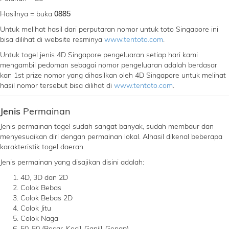
Hasilnya = buka
0885
Untuk melihat hasil dari perputaran nomor untuk toto Singapore ini
bisa dilihat di website resminya
www.tentoto.com
.
Untuk togel jenis 4D Singapore pengeluaran setiap hari kami
mengambil pedoman sebagai nomor pengeluaran adalah berdasar
kan 1st prize nomor yang dihasilkan oleh 4D Singapore untuk melihat
hasil nomor tersebut bisa dilihat di
www.tentoto.com
.
Jenis
Permainan
Jenis permainan togel sudah sangat banyak, sudah membaur dan
menyesuaikan diri dengan permainan lokal. Alhasil dikenal beberapa
karakteristik togel daerah.
Jenis permainan yang disajikan disini adalah:
4D, 3D dan 2D
Colok Bebas
Colok Bebas 2D
Colok Jitu
Colok Naga
50-50 (Besar-Kecil-Ganjil-Genap)